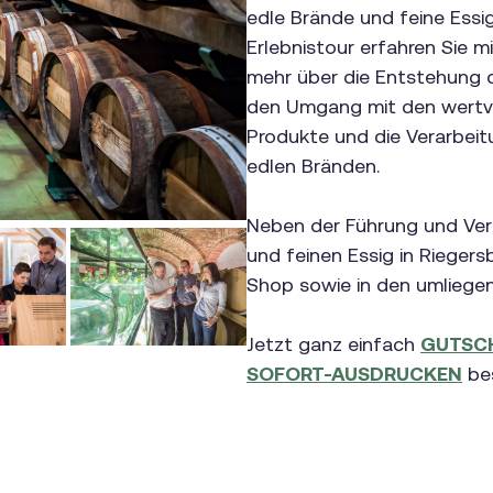
edle Brände und feine Essi
Erlebnistour erfahren Sie mi
mehr über die Entstehung 
den Umgang mit den wertvo
Produkte und die Verarbeit
edlen Bränden.
Neben der Führung und Ver
und feinen Essig in Rieger
Shop sowie in den umlieg
Jetzt ganz einfach
GUTSCH
SOFORT-AUSDRUCKEN
bes