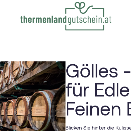
Gölles 
für Edl
Feinen 
Blicken Sie hinter die Kulis