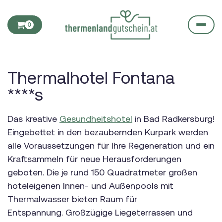
0
Thermalhotel Fontana
****s
Das kreative
Gesundheitshotel
in Bad Radkersburg!
Eingebettet in den bezaubernden Kurpark werden
alle Voraussetzungen für Ihre Regeneration und ein
Kraftsammeln für neue Herausforderungen
geboten. Die je rund 150 Quadratmeter großen
hoteleigenen Innen- und Außenpools mit
Thermalwasser bieten Raum für
Entspannung. Großzügige Liegeterrassen und